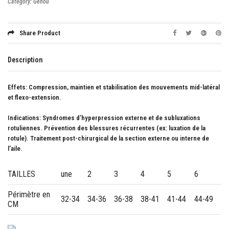
Category:
Genou
Share Product
Description
Effets:
Compression, maintien et stabilisation des mouvements mid-latéral
et flexo-extension.
Indications:
Syndromes d’hyperpression externe et de subluxations
rotuliennes. Prévention des blessures récurrentes (ex: luxation de la
rotule). Traitement post-chirurgical de la section externe ou interne de
l’aile.
TAILLES
une
2
3
4
5
6
Périmètre en
32-34
34-36
36-38
38-41
41-44
44-49
CM