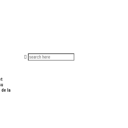
Search
for:
et
su
 de la