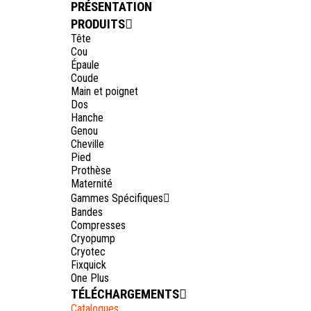
PRÉSENTATION
PRODUITS
Tête
Cou
Épaule
Coude
Main et poignet
Dos
Hanche
Genou
Cheville
Pied
Prothèse
Maternité
Gammes Spécifiques
Bandes
Compresses
Cryopump
Cryotec
Fixquick
One Plus
TÉLÉCHARGEMENTS
Catalogues