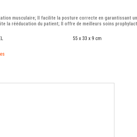
ation musculaire; Il facilite la posture correcte en garantissant u
lite la rééducation du patient; Il offre de meilleurs soins prophylac
EL
55 x 33 x 9 cm
res