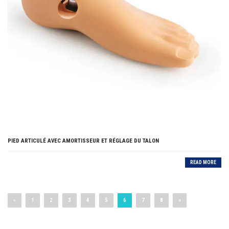
PIED ARTICULÉ AVEC AMORTISSEUR ET RÉGLAGE DU TALON
READ MORE
«
1
2
3
4
5
6
7
8
»